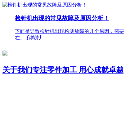
检针机出现的常见故障及原因分析！
下面是导致检针机出现检测故障的几个原因，需要
在...
【详情】
关于我们
专注零件加工 用心成就卓越