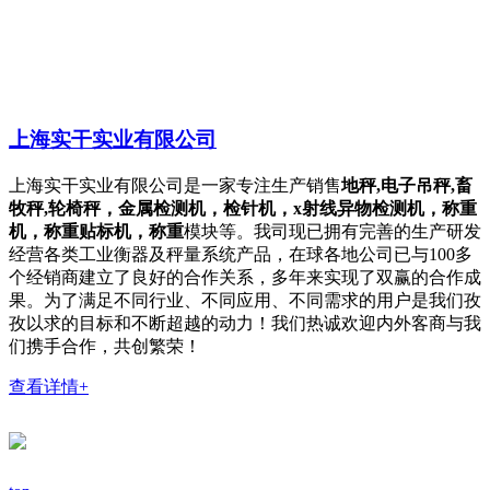
上海实干实业有限公司
上海实干实业有限公司是一家专注生产销售
地秤,电子吊秤,畜
牧秤,轮椅秤，金属检测机，检针机，x射线异物检测机，称重
机，称重贴标机，称重
模块等。我司现已拥有完善的生产研发
经营各类工业衡器及秤量系统产品，在球各地公司已与100多
个经销商建立了良好的合作关系，多年来实现了双赢的合作成
果。为了满足不同行业、不同应用、不同需求的用户是我们孜
孜以求的目标和不断超越的动力！我们热诚欢迎内外客商与我
们携手合作，共创繁荣！
查看详情+