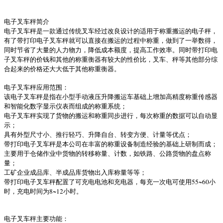
电子叉车秤简介
电子叉车秤是一款通过传统叉车经过改良设计的适用于称重搬运的电子秤，
有了带打印电子叉车秤就可以直接在搬运的过程中称重，做到了一举数得，
同时节省了大量的人力物力，降低成本额度，提高工作效率。同时带打印电
子叉车秤的价钱和其他的称重衡器有较大的性价比，叉车、秤等其他部分综
合起来的价格还大大低于其他称重衡器。
电子叉车秤应用范围：
该电子叉车秤是指在小型手动液压升降搬运车基础上增加高精度称重传感器
和智能化数字显示仪表而组成的称重系统；
电子叉车秤实现了货物的搬运和称重同步进行，每次称重的数据可以自动显
示；
具有外型尺寸小、推行轻巧、升降自台、转变方便、计量等优点；
带打印电子叉车秤是本公司在丰富的称重设备制造经验的基础上研制而成；
主要用于仓储作业中货物的转移称量、计数，如铁路、公路货物的盘点称
量；
工矿企业成品库、半成品库货物出入库称量等等；
带打印电子叉车秤配置了可充电电池和充电器，每充一次电可使用55~60小
时，充电时间为8~12小时。
电子叉车秤主要功能：