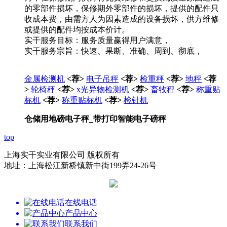
的零部件损坏，保修期外零部件的损坏，提供的配件只
收成本费，由需方人为因素造成的设备损坏，供方维修
或提供的配件均按成本价计。
实干服务目标：服务质量赢得用户满意，
实干服务宗旨：快速、果断、准确、周到、彻底，
金属检测机
<荐>
电子吊秤
<荐>
检重秤
<荐>
地秤
<荐
>
轮椅秤
<荐>
x光异物检测机
<荐>
畜牧秤
<荐>
称重贴
标机
<荐>
称重贴标机
<荐>
检针机
仓储用地磅电子秤_带打印智能电子磅秤
top
上海实干实业有限公司 版权所有
地址：上海松江新桥镇新中街199弄24-26号
在线电话
产品中心
联系我们