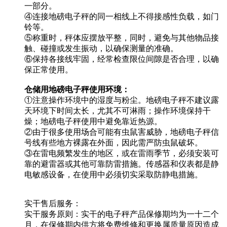
一部分。
④连接地磅电子秤的同一相线上不得接感性负载，如门
铃等。
⑤称重时，秤体应摆放平整，同时，避免与其他物品接
触、碰撞或发生振动，以确保测量的准确。
⑥保持各接线牢固，经常检查限位间隙是否合理，以确
保正常使用。
仓储用地磅电子秤使用环境：
①注意操作环境中的湿度与粉尘。地磅电子秤不建议露
天环境下时间太长，尤其不可淋雨；操作环境保持干
燥；地磅电子秤使用中避免靠近热源。
②由于很多使用场合可能有虫鼠害威胁，地磅电子秤信
号线有些地方裸露在外面，因此需严防虫鼠破坏。
③在雷电频繁发生的地区，或在雷雨季节，必须安装可
靠的避雷器或其他可靠防雷措施。传感器和仪表都是静
电敏感设备，在使用中必须切实采取防静电措施。
实干售后服务：
实干服务原则：实干的电子秤产品保修期均为一十二个
月，在保修期内供方将免费维修和更换属质量原因造成