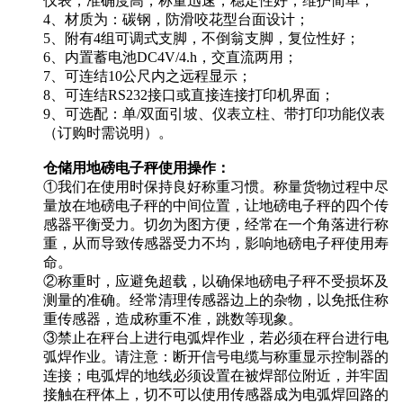
仪表，准确度高，称量迅速，稳定性好，维护简单；
4、材质为：碳钢，防滑咬花型台面设计；
5、附有4组可调式支脚，不倒翁支脚，复位性好；
6、内置蓄电池DC4V/4.h，交直流两用；
7、可连结10公尺内之远程显示；
8、可连结RS232接口或直接连接打印机界面；
9、可选配：单/双面引坡、仪表立柱、带打印功能仪表
（订购时需说明）。
仓储用地磅电子秤使用操作：
①我们在使用时保持良好称重习惯。称量货物过程中尽
量放在地磅电子秤的中间位置，让地磅电子秤的四个传
感器平衡受力。切勿为图方便，经常在一个角落进行称
重，从而导致传感器受力不均，影响地磅电子秤使用寿
命。
②称重时，应避免超载，以确保地磅电子秤不受损坏及
测量的准确。经常清理传感器边上的杂物，以免抵住称
重传感器，造成称重不准，跳数等现象。
③禁止在秤台上进行电弧焊作业，若必须在秤台进行电
弧焊作业。请注意：断开信号电缆与称重显示控制器的
连接；电弧焊的地线必须设置在被焊部位附近，并牢固
接触在秤体上，切不可以使用传感器成为电弧焊回路的