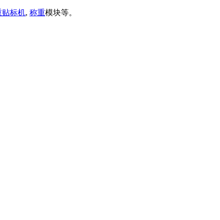
重贴标机
,
称重
模块等。