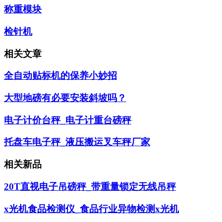
称重模块
检针机
相关文章
全自动贴标机的保养小妙招
大型地磅有必要安装斜坡吗？
电子计价台秤_电子计重台磅秤
托盘车电子秤_液压搬运叉车秤厂家
相关新品
20T直视电子吊磅秤_带重量锁定无线吊秤
x光机食品检测仪_食品行业异物检测x光机