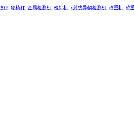
牧秤
,
轮椅秤
,
金属检测机
,
检针机
,
x射线异物检测机
,
称重机
,
称