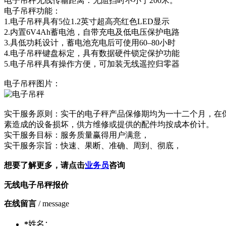
电子吊秤无线传输距离：无阻挡时不小于200米。
电子吊秤功能：
1.电子吊秤具有5位1.2英寸超高亮红色LED显示
2.内置6V4Ah蓄电池，自带充电及低电压保护电路
3.具低功耗设计，蓄电池充电后可使用60–80小时
4.电子吊秤键盘标定，具有数据硬件锁定保护功能
5.电子吊秤具有操作方便，可加装无线遥控归零器
电子吊秤图片：
实干服务原则：实干的电子秤产品保修期均为一十二个月，在
素造成的设备损坏，供方维修或提供的配件均按成本价计。
实干服务目标：服务质量赢得用户满意，
实干服务宗旨：快速、果断、准确、周到、彻底，
想要了解更多，请点击
业务员
咨询
无线电子吊秤报价
在线留言
/ message
*
姓名：